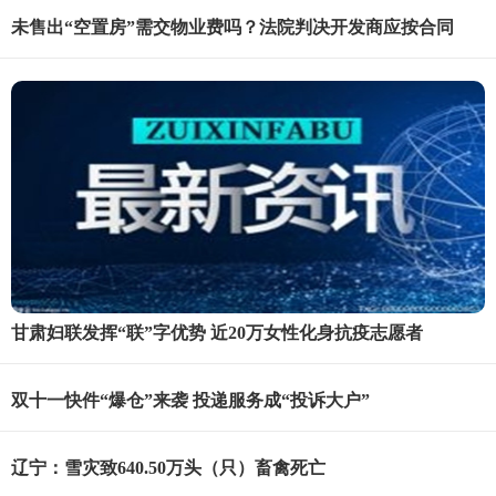
未售出“空置房”需交物业费吗？法院判决开发商应按合同
甘肃妇联发挥“联”字优势 近20万女性化身抗疫志愿者
双十一快件“爆仓”来袭 投递服务成“投诉大户”
辽宁：雪灾致640.50万头（只）畜禽死亡