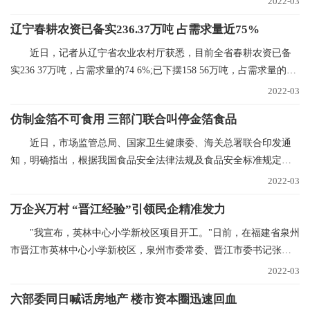
2022-03
辽宁春耕农资已备实236.37万吨 占需求量近75%
近日，记者从辽宁省农业农村厅获悉，目前全省春耕农资已备
实236 37万吨，占需求量的74 6%;已下摆158 56万吨，占需求量的
50%。今年辽宁省春
2022-03
仿制金箔不可食用 三部门联合叫停金箔食品
近日，市场监管总局、国家卫生健康委、海关总署联合印发通
知，明确指出，根据我国食品安全法律法规及食品安全标准规定，
金箔银箔、金粉银粉
2022-03
万企兴万村 “晋江经验”引领民企精准发力
"我宣布，英林中心小学新校区项目开工。"日前，在福建省泉州
市晋江市英林中心小学新校区，泉州市委常委、晋江市委书记张文
贤话语刚落，挖掘
2022-03
六部委同日喊话房地产 楼市资本圈迅速回血