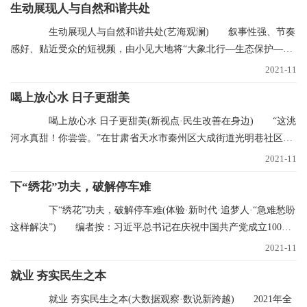
生动展现人与自然和谐共处
生动展现人与自然和谐共处(艺海观澜) 叙事性强、节奏
感好、贴近受众的短视频，由小见大地将“大象北行—生态保护—文
明中国”的叙事
2021-11
喝上放心水 日子更甜美
喝上放心水 日子更甜美(新视点·民生改善在身边) “这洮
河水真甜！你尝尝。”在甘肃省天水市秦州区大成街道光明巷社区，
南丽芳不断
2021-11
下“绣花”功夫，破解停车难
下“绣花”功夫，破解停车难(体验·新时代·追梦人·“急难愁盼
这样解决”) 编者按：习近平总书记在庆祝中国共产党成立100周
年大会
2021-11
就业 夯实民生之本
就业 夯实民生之本(大数据观察·数说新跨越) 2021年全