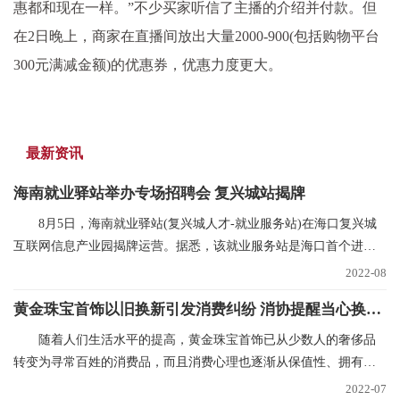
惠都和现在一样。”不少买家听信了主播的介绍并付款。但
在2日晚上，商家在直播间放出大量2000-900(包括购物平台
300元满减金额)的优惠券，优惠力度更大。
最新资讯
海南就业驿站举办专场招聘会 复兴城站揭牌
8月5日，海南就业驿站(复兴城人才-就业服务站)在海口复兴城
互联网信息产业园揭牌运营。据悉，该就业服务站是海口首个进驻
重点园区的就业驿
2022-08
黄金珠宝首饰以旧换新引发消费纠纷 消协提醒当心换购回购“陷阱”
随着人们生活水平的提高，黄金珠宝首饰已从少数人的奢侈品
转变为寻常百姓的消费品，而且消费心理也逐渐从保值性、拥有性
向追求品牌、时尚和
2022-07