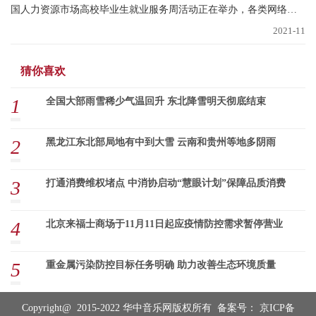
国人力资源市场高校毕业生就业服务周活动正在举办，各类网络招
聘会、现场招聘
2021-11
猜你喜欢
1
全国大部雨雪稀少气温回升 东北降雪明天彻底结束
2
黑龙江东北部局地有中到大雪 云南和贵州等地多阴雨
3
打通消费维权堵点 中消协启动“慧眼计划”保障品质消费
4
北京来福士商场于11月11日起应疫情防控需求暂停营业
5
重金属污染防控目标任务明确 助力改善生态环境质量
Copyright@ 2015-2022 华中音乐网版权所有 备案号：
京ICP备