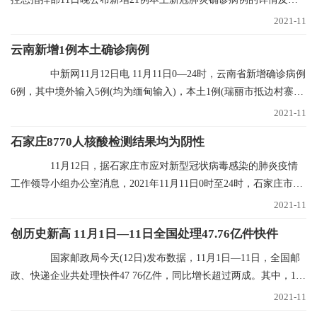
程轨迹，其中1
2021-11
云南新增1例本土确诊病例
中新网11月12日电 11月11日0—24时，云南省新增确诊病例
6例，其中境外输入5例(均为缅甸输入)，本土1例(瑞丽市抵边村寨重
点人群定期核
2021-11
石家庄8770人核酸检测结果均为阴性
11月12日，据石家庄市应对新型冠状病毒感染的肺炎疫情
工作领导小组办公室消息，2021年11月11日0时至24时，石家庄市对
全市封控区、管控
2021-11
创历史新高 11月1日—11日全国处理47.76亿件快件
国家邮政局今天(12日)发布数据，11月1日—11日，全国邮
政、快递企业共处理快件47 76亿件，同比增长超过两成。其中，11
月11日当天共处理
2021-11