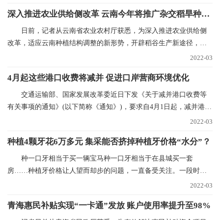
深入推进农业供给侧改革 云南今年将推广杂交稻旱种50万亩
日前，记者从云南省农业农村厅获悉，为深入推进农业供给侧
改革，适应云南种植结构调整的新形势，开辟稻谷生产新途径，稳
定稻谷生产，确保口
2022-03
4月起这些港口收费将减并 促进口岸营商环境优化
交通运输部、国家发展改革委近日下发《关于减并港口收费等
有关事项的通知》(以下简称《通知》)，要求自4月1日起，减并港口
经营服务性收费项
2022-03
种植4颗牙花6万多元 集采能否挤掉种植牙价格“水分”？
种一口牙相当于买一辆宝马种一口牙相当于在县城买一套
房……种植牙价格让人望而却步的问题，一直备受关注。一段时间
以来，心脏支架、人工关
2022-03
青海惠民补贴实现“一卡通”发放 账户使用率提升至98%