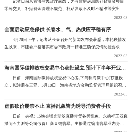
记者日前从青海省民政厅获悉，为有效解决惠民补贴资金项目
零碎交叉、补贴资金管理不规范、补贴发放不及时不精准等突出问
题，青海已实现惠民
2022-03
全面启动应急保供 长春水、气、热供应平稳有序
3月20日下午，记者从长春召开的新闻发布会获悉，本轮疫情发
生以来，市建委严格落实市委市政府一精准三确保疫情防控要求，
全力抓好水、气、
2022-03
海南国际碳排放权交易中心获批设立 预计下半年开业运营
日前，海南国际碳排放权交易中心(以下简称海碳中心)获批设
立，拟注册在三亚。3月18日，海南省地方金融监督管理局组织召开
海碳中心筹建推进
2022-03
虚假砍价屡禁不止 直播乱象皆为诱导消费者手段
日前，央视3·15晚会曝光翡翠直播带货各类乱象。永德祥玉器直
播间石力派等公司假冒厂商直销翡翠。主播通过编造翡翠业内身
份，进货价88元的