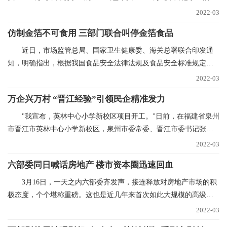
50%。今年辽宁省春
2022-03
仿制金箔不可食用 三部门联合叫停金箔食品
近日，市场监管总局、国家卫生健康委、海关总署联合印发通
知，明确指出，根据我国食品安全法律法规及食品安全标准规定，
金箔银箔、金粉银粉
2022-03
万企兴万村 “晋江经验”引领民企精准发力
"我宣布，英林中心小学新校区项目开工。"日前，在福建省泉州
市晋江市英林中心小学新校区，泉州市委常委、晋江市委书记张文
贤话语刚落，挖掘
2022-03
六部委同日喊话房地产 楼市资本圈迅速回血
3月16日，一天之内六部委齐发声，接连释放对房地产市场的积
极态度，个个堪称重磅。这也是近几年来首次如此大规模的高级别
集中表态，风向标
2022-03