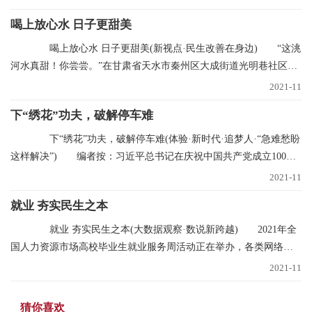
喝上放心水 日子更甜美
喝上放心水 日子更甜美(新视点·民生改善在身边) “这洮
河水真甜！你尝尝。”在甘肃省天水市秦州区大成街道光明巷社区，
南丽芳不断
2021-11
下“绣花”功夫，破解停车难
下“绣花”功夫，破解停车难(体验·新时代·追梦人·“急难愁盼
这样解决”) 编者按：习近平总书记在庆祝中国共产党成立100周
年大会
2021-11
就业 夯实民生之本
就业 夯实民生之本(大数据观察·数说新跨越) 2021年全
国人力资源市场高校毕业生就业服务周活动正在举办，各类网络招
聘会、现场招聘
2021-11
猜你喜欢