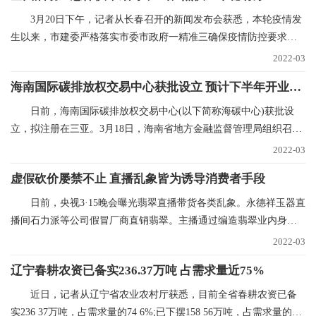
3月20日下午，记者从长春召开的新闻发布会获悉，本轮疫情发
生以来，市建委严格落实市委市政府一精准三确保疫情防控要求，
全力抓好水、气、
2022-03
海南国际碳排放权交易中心获批设立 预计下半年开业运营
日前，海南国际碳排放权交易中心(以下简称海碳中心)获批设
立，拟注册在三亚。3月18日，海南省地方金融监督管理局组织召开
海碳中心筹建推进
2022-03
虚假砍价屡禁不止 直播乱象皆为诱导消费者手段
日前，央视3·15晚会曝光翡翠直播带货各类乱象。永德祥玉器直
播间石力派等公司假冒厂商直销翡翠。主播通过编造翡翠业内身
份，进货价88元的
2022-03
辽宁春耕农资已备实236.37万吨 占需求量近75%
近日，记者从辽宁省农业农村厅获悉，目前全省春耕农资已备
实236 37万吨，占需求量的74 6%;已下摆158 56万吨，占需求量的