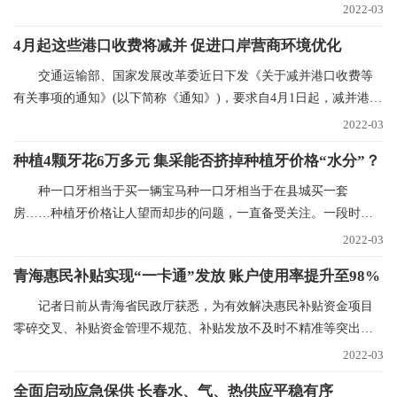
定稻谷生产，确保口
2022-03
4月起这些港口收费将减并 促进口岸营商环境优化
交通运输部、国家发展改革委近日下发《关于减并港口收费等
有关事项的通知》(以下简称《通知》)，要求自4月1日起，减并港口
经营服务性收费项
2022-03
种植4颗牙花6万多元 集采能否挤掉种植牙价格“水分”？
种一口牙相当于买一辆宝马种一口牙相当于在县城买一套
房……种植牙价格让人望而却步的问题，一直备受关注。一段时间
以来，心脏支架、人工关
2022-03
青海惠民补贴实现“一卡通”发放 账户使用率提升至98%
记者日前从青海省民政厅获悉，为有效解决惠民补贴资金项目
零碎交叉、补贴资金管理不规范、补贴发放不及时不精准等突出问
题，青海已实现惠民
2022-03
全面启动应急保供 长春水、气、热供应平稳有序