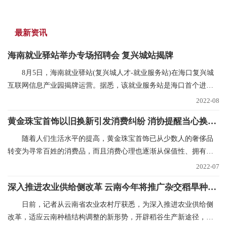
最新资讯
海南就业驿站举办专场招聘会 复兴城站揭牌
8月5日，海南就业驿站(复兴城人才-就业服务站)在海口复兴城
互联网信息产业园揭牌运营。据悉，该就业服务站是海口首个进驻
重点园区的就业驿
2022-08
黄金珠宝首饰以旧换新引发消费纠纷 消协提醒当心换购回购“陷阱”
随着人们生活水平的提高，黄金珠宝首饰已从少数人的奢侈品
转变为寻常百姓的消费品，而且消费心理也逐渐从保值性、拥有性
向追求品牌、时尚和
2022-07
深入推进农业供给侧改革 云南今年将推广杂交稻旱种50万亩
日前，记者从云南省农业农村厅获悉，为深入推进农业供给侧
改革，适应云南种植结构调整的新形势，开辟稻谷生产新途径，稳