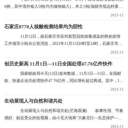
6例，其中境外输入5例(均为缅甸输入)，本土1例(瑞丽市抵边村寨重
点人群定期核
2021-11
石家庄8770人核酸检测结果均为阴性
11月12日，据石家庄市应对新型冠状病毒感染的肺炎疫情
工作领导小组办公室消息，2021年11月11日0时至24时，石家庄市对
全市封控区、管控
2021-11
创历史新高 11月1日—11日全国处理47.76亿件快件
国家邮政局今天(12日)发布数据，11月1日—11日，全国邮
政、快递企业共处理快件47 76亿件，同比增长超过两成。其中，11
月11日当天共处理
2021-11
生动展现人与自然和谐共处
生动展现人与自然和谐共处(艺海观澜) 叙事性强、节奏
感好、贴近受众的短视频，由小见大地将“大象北行—生态保护—文
明中国”的叙事
2021-11