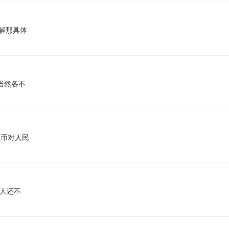
了解那具体
当然各不
）
亚币对人民
多人还不