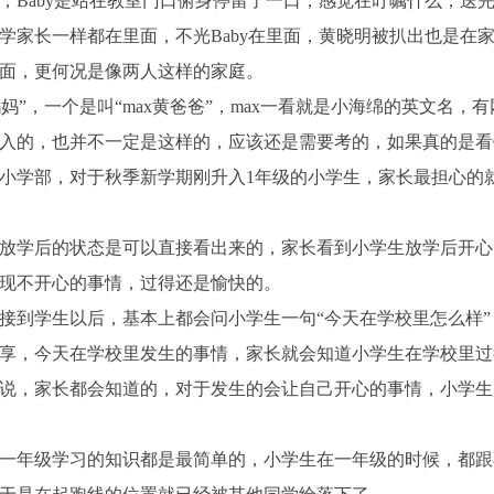
，Baby是站在教室门口俯身停留了一口，感觉在叮嘱什么，送
学家长一样都在里面，不光Baby在里面，黄晓明被扒出也是在
面，更何况是像两人这样的家庭。
妈”，一个是叫“max黄爸爸”，max一看就是小海绵的英文名，
入的，也并不一定是这样的，应该还是需要考的，如果真的是看
小学部，对于秋季新学期刚升入1年级的小学生，家长最担心的
放学后
的
状态
是可以
直接看出来
的，家长看到小学生放学后开心
现不开心的事情，过得还是愉快的。
接到学生以后，基本上都会问小学生一句“今天在学校里怎么样”
享，
今天在学校里发生的事情，家长就会知道小学生在学校里过
说，家长都会知道的，对于发生的会让自己开心的事情，小学生
一年级学习
的
知识
都是
最简单的
，小学生在一年级的时候，都跟