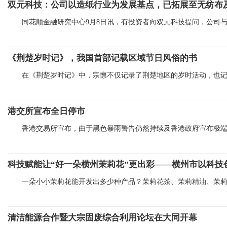
双元科技：公司以造纸行业为发展基点，已拓展至无纺布
同花顺金融研究中心9月8日讯，有投资者向双元科技提问，公司
《荆楚岁时记》，我国首部记载区域节日风俗的书
在《荆楚岁时记》中，宗懔不仅记录了荆楚地区的岁时活动，也
港交所宣布全日停市
香港交易所宣布，由于黑色暴雨警告仍然持续及香港政府宣布极
科技赋能让“好一朵横州茉莉花”更出彩——横州市以科技
一朵小小茉莉花能开发出多少种产品？茉莉花茶、茉莉精油、茉
清洁能源合作暨大宗固废综合利用论坛在大同开幕