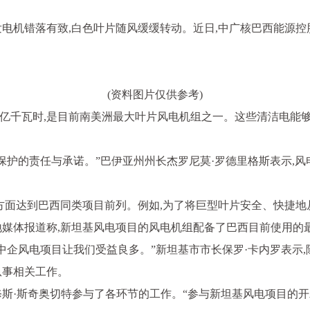
电机错落有致,白色叶片随风缓缓转动。近日,中广核巴西能源控股
(资料图片仅供参考)
.2亿千瓦时,是目前南美洲最大叶片风电机组之一。这些清洁电能
保护的责任与承诺。”巴伊亚州州长杰罗尼莫·罗德里格斯表示,
方面达到巴西同类项目前列。例如,为了将巨型叶片安全、快捷地
地媒体报道称,新坦基风电项目的风电机组配备了巴西目前使用的
中企风电项目让我们受益良多。”新坦基市市长保罗·卡内罗表示,除
从事相关工作。
斯·斯奇奥切特参与了各环节的工作。“参与新坦基风电项目的开