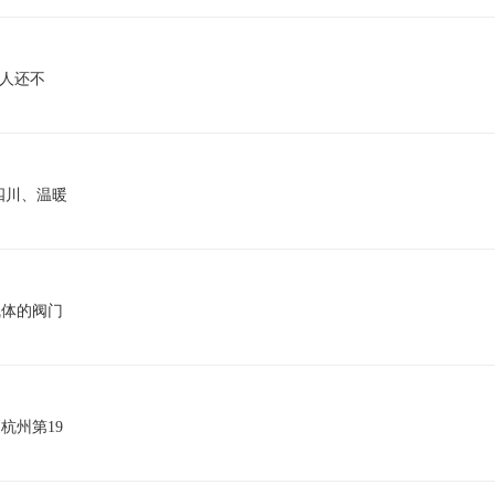
多人还不
四川、温暖
气体的阀门
杭州第19