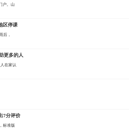
门户。山
地区停课
暴雨后，
助更多的人
的人在家认
给出7分评价
，标准版