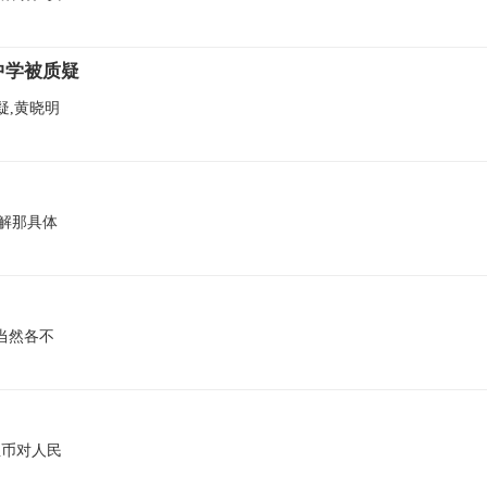
中学被质疑
疑,黄晓明
了解那具体
当然各不
）
亚币对人民