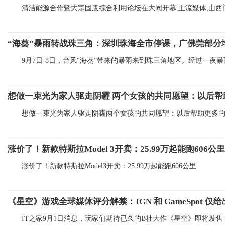
清洁能源合作暨大宗固废综合利用论坛在大同开幕,主流媒体,山西
“海葵”暴雨转战珠三角：深圳珠海全市停课，广佛莞部分
9月7日-8日，台风“海葵”带来的暴雨来到珠三角地区。经过一夜
想做一束光为家人驱走阴霾 两个女孩的共同愿望：以后帮
想做一束光为家人驱走阴霾两个女孩的共同愿望：以后帮助更多
涨价了！新款特斯拉Model 3开卖：25.99万起能跑606公里
涨价了！新款特斯拉Model3开卖：25 99万起能跑606公里
《星空》游戏全球媒体评分解禁：IGN 和 GameSpot 仅
IT之家9月1日消息，玩家们期待已久的B社大作《星空》即将发售