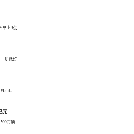
天早上9点
进一步做好
5月23日
纪元
00万辆